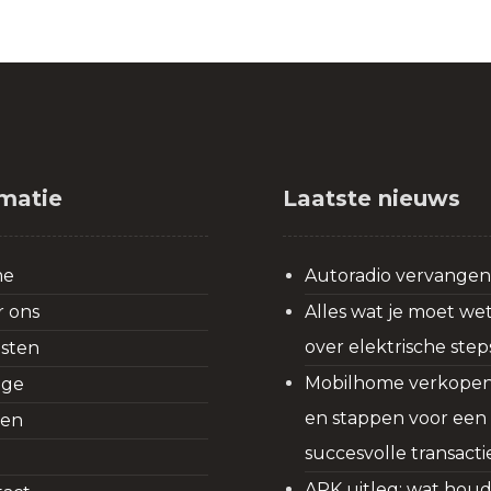
rmatie
Laatste nieuws
me
Autoradio vervange
 ons
Alles wat je moet we
over elektrische step
sten
Mobilhome verkopen:
age
en stappen voor een
gen
succesvolle transacti
g
APK uitleg: wat hou