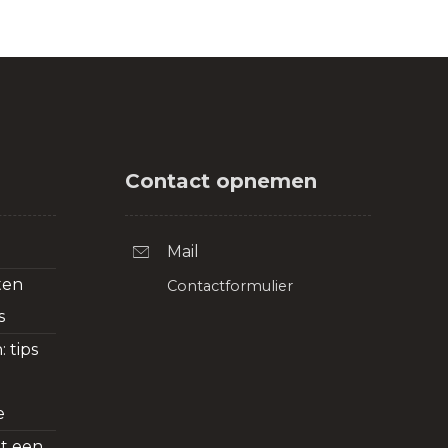
Contact opnemen
n
Mail
ten
Contactformulier
s
 tips
e
dt een