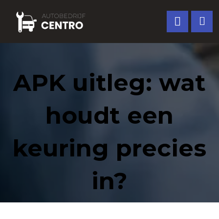
APK uitleg: wat
houdt een
keuring precies
in?